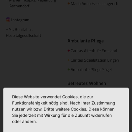
Maria Anna Haus Lengerich
+
Aschendorf
Instagram
St. Bonifatius
+
Hospitalgesellschaft
Ambulante Pflege
Caritas Altenhilfe Emsland
+
Caritas Sozialstation Lingen
+
Ambulante Pflege Sögel
+
Betreutes Wohnen
Domizil am Mühlentor Lingen
+
Diese Website verwendet Cookies, die zur
Elisabeth Haus Emsbüren
+
Funktionsfähigkeit nötig sind. Nach Ihrer Zustimmung
nutzen wir bzw. Dritte weitere Cookies. Diese können
Palliative Betreuung
Sie jederzeit mit Wirkung für die Zukunft widerrufen
oder ändern.
Palliativstützpunkt Nördliches
+
Emsland