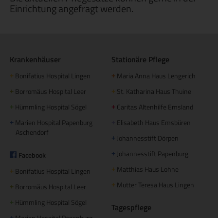
Einrichtung angefragt werden.
Krankenhäuser
Stationäre Pflege
Bonifatius Hospital Lingen
Maria Anna Haus Lengerich
+
+
Borromäus Hospital Leer
St. Katharina Haus Thuine
+
+
Hümmling Hospital Sögel
Caritas Altenhilfe Emsland
+
+
Marien Hospital Papenburg
Elisabeth Haus Emsbüren
+
+
Aschendorf
Johannesstift Dörpen
+
Johannesstift Papenburg
Facebook
+
Matthias Haus Lohne
+
Bonifatius Hospital Lingen
+
Mutter Teresa Haus Lingen
+
Borromäus Hospital Leer
+
Hümmling Hospital Sögel
+
Tagespflege
Marien Hospital Papenburg
+