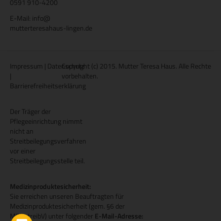
0591 910-4200
E-Mail:
info
@
mutterteresahaus-lingen.de
Impressum
|
Datenschutz
Copyright (c) 2015. Mutter Teresa Haus. Alle Rechte
|
vorbehalten.
Barrierefreiheitserklärung
Der Träger der
Pflegeeinrichtung nimmt
nicht an
Streitbeilegungsverfahren
vor einer
Streitbeilegungsstelle teil.
Medizinproduktesicherheit:
Sie erreichen unseren Beauftragten für
Medizinproduktesicherheit (gem. §6 der
MPBetreibV) unter folgender
E-Mail-Adresse: