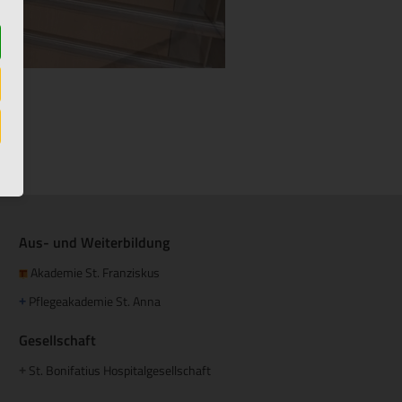
Aus- und Weiterbildung
Akademie St. Franziskus
Pflegeakademie St. Anna
+
Gesellschaft
St. Bonifatius Hospitalgesellschaft
+