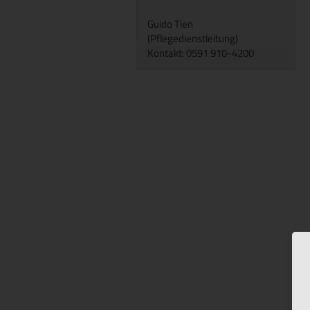
Guido Tien
(Pflegedienstleitung)
Kontakt: 0591 910-4200