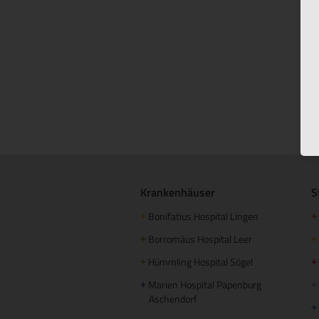
Krankenhäuser
S
Bonifatius Hospital Lingen
+
+
Borromäus Hospital Leer
+
+
Hümmling Hospital Sögel
+
+
Marien Hospital Papenburg
+
+
Aschendorf
+