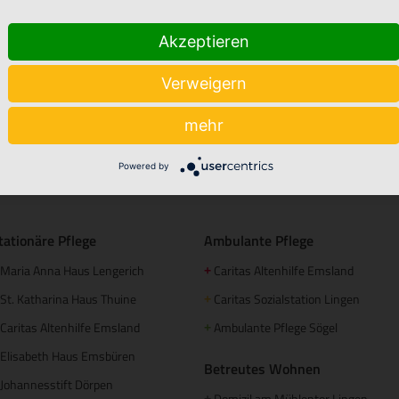
Akzeptieren
Verweigern
mehr
Powered by
tationäre Pflege
Ambulante Pflege
Maria Anna Haus Lengerich
Caritas Altenhilfe Emsland
+
St. Katharina Haus Thuine
Caritas Sozialstation Lingen
+
Caritas Altenhilfe Emsland
Ambulante Pflege Sögel
+
Elisabeth Haus Emsbüren
Betreutes Wohnen
Johannesstift Dörpen
Domizil am Mühlentor Lingen