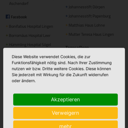
Aschendorf
Johannesstift Dörpen
+
Johannesstift Papenburg
Facebook
+
Matthias Haus Lohne
+
Bonifatius Hospital Lingen
+
Mutter Teresa Haus Lingen
+
Borromäus Hospital Leer
+
Hümmling Hospital Sögel
+
Tagespflege
Marien Hospital Papenburg
+
Maria Anna Haus Lengerich
Diese Website verwendet Cookies, die zur
+
Aschendorf
Funktionsfähigkeit nötig sind. Nach Ihrer Zustimmung
nutzen wir bzw. Dritte weitere Cookies. Diese können
Instagram
Sie jederzeit mit Wirkung für die Zukunft widerrufen
oder ändern.
St. Bonifatius
+
Hospitalgesellschaft
Ambulante Pflege
Akzeptieren
Caritas Altenhilfe Emsland
+
Caritas Sozialstation Lingen
+
Verweigern
Ambulante Pflege Sögel
+
mehr