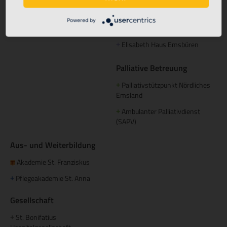
Betreutes Wohnen
Powered by
Domizil am Mühlentor Lingen
+
Elisabeth Haus Emsbüren
+
Palliative Betreuung
Palliativstützpunkt Nördliches
+
Emsland
Ambulanter Palliativdienst
+
(SAPV)
Aus- und Weiterbildung
Akademie St. Franziskus
Pflegeakademie St. Anna
+
Gesellschaft
St. Bonifatius
+